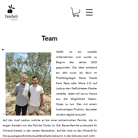
Team
Nefeli ist ein soziales
Unternehmen und wurde zu
Beginn des Jahres 2020
gegründet. Die Idee entstand
ein Jahr zuvor, als Yasin im
Flüchtlingslager Moria (heute
Kara Tepe oder Moria 2.0) auf
Lesbos den Geflüchteten Kleider
verteilte. Jeder soll von zu Hause
aus die Möglichkeit haben,
Gutes zu tun. Das mit einem
hochwertigen Produkt, das jeder
ohnehin täglich braucht!
Auf der Insel Lesbos wohnte er bei einer einheimischen Familie, die im
engen Kontakt mit der Familie Tzortzi ist. Die Bauernfamilie produziert ihr
Olivenöl bereits in der vierten Generation. Auf der Insel ist das Olivenöl für
ihre aussergewöhnliche Qualität allseits bekannt. In der Schweiz noch nicht.