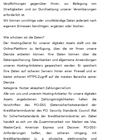
Verpflichtungen gegenüber Ihnen, zur Beilegung von
Streitigkeiten und zur Durchsetzung unserer Vereinbarungen
erforderlich ist.
Wir können unrichtige oder unvollständige Daten jederzeit nach
eigenem Ermessen berichtigen, ergänzen oder löschen.
Wie schützen wir die Daten?
Der Hosting-Dienst für unserer digitalen Assets stellt uns die
Online-Plattform zu Verfügung, über die wir Ihnen unsere
Dienste anbieten können. Ihre Daten können über die
Datenspeicherung, Datenbanken und allgemeine Anwendungen
unseres Hosting-Anbieters gespeichert werden. Er speichert
Ihre Daten auf sicheren Servern hinter einer Firewall und er
bietet sicheren HTTPS-Zugriff auf die meisten Bereiche seiner
Dienste.
Kategorie: Nutzer akzeptiert Zahlungen/eCom
Alle von uns und unserem Hosting-Anbieter für unsere digitalen
Assets angebotenen Zahlungsmöglichkeiten halten die
Vorschriften des PCI-DSS (Datensicherheitsstandard der
Kreditkartenindustrie) des PCI Security Standards Council (Rat
für Sicherheitsstandards der Kreditkartenindustrie) ein. Dabei
handelt es sich um die Zusammenarbeit von Marken wie Visa,
MasterCard, American Express und Discover. PCI-DSS-
Anforderungen helfen, den sicheren Umgang mit
Kreditkartendaten (u. a. physische, elektronische und