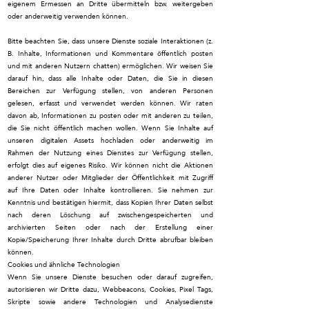
eigenem Ermessen an Dritte übermitteln bzw. weitergeben
oder anderweitig verwenden können.
Bitte beachten Sie, dass unsere Dienste soziale Interaktionen (z.
B. Inhalte, Informationen und Kommentare öffentlich posten
und mit anderen Nutzern chatten) ermöglichen. Wir weisen Sie
darauf hin, dass alle Inhalte oder Daten, die Sie in diesen
Bereichen zur Verfügung stellen, von anderen Personen
gelesen, erfasst und verwendet werden können. Wir raten
davon ab, Informationen zu posten oder mit anderen zu teilen,
die Sie nicht öffentlich machen wollen. Wenn Sie Inhalte auf
unseren digitalen Assets hochladen oder anderweitig im
Rahmen der Nutzung eines Dienstes zur Verfügung stellen,
erfolgt dies auf eigenes Risiko. Wir können nicht die Aktionen
anderer Nutzer oder Mitglieder der Öffentlichkeit mit Zugriff
auf Ihre Daten oder Inhalte kontrollieren. Sie nehmen zur
Kenntnis und bestätigen hiermit, dass Kopien Ihrer Daten selbst
nach deren Löschung auf zwischengespeicherten und
archivierten Seiten oder nach der Erstellung einer
Kopie/Speicherung Ihrer Inhalte durch Dritte abrufbar bleiben
können.
Cookies und ähnliche Technologien
Wenn Sie unsere Dienste besuchen oder darauf zugreifen,
autorisieren wir Dritte dazu, Webbeacons, Cookies, Pixel Tags,
Skripte sowie andere Technologien und Analysedienste