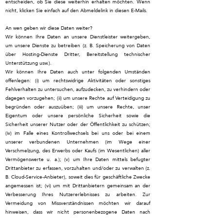
entscheiden, ob Sie diese weiterhin erhalten möchten. Wenn
nicht, klicken Sie einfach auf den Abmeldelink in diesen E-Mails.
An wen geben wir diese Daten weiter?
Wir können Ihre Daten an unsere Dienstleister weitergeben,
um unsere Dienste zu betreiben (z. B. Speicherung von Daten
über Hosting-Dienste Dritter, Bereitstellung technischer
Unterstützung usw.).
Wir können Ihre Daten auch unter folgenden Umständen
offenlegen: (i) um rechtswidrige Aktivitäten oder sonstiges
Fehlverhalten zu untersuchen, aufzudecken, zu verhindern oder
dagegen vorzugehen; (ii) um unsere Rechte auf Verteidigung zu
begründen oder auszuüben; (iii) um unsere Rechte, unser
Eigentum oder unsere persönliche Sicherheit sowie die
Sicherheit unserer Nutzer oder der Öffentlichkeit zu schützen;
(iv) im Falle eines Kontrollwechsels bei uns oder bei einem
unserer verbundenen Unternehmen (im Wege einer
Verschmelzung, des Erwerbs oder Kaufs (im Wesentlichen) aller
Vermögenswerte u. a.); (v) um Ihre Daten mittels befugter
Drittanbieter zu erfassen, vorzuhalten und/oder zu verwalten (z.
B. Cloud-Service-Anbieter), soweit dies für geschäftliche Zwecke
angemessen ist; (vi) um mit Drittanbietern gemeinsam an der
Verbesserung Ihres Nutzererlebnisses zu arbeiten. Zur
Vermeidung von Missverständnissen möchten wir darauf
hinweisen, dass wir nicht personenbezogene Daten nach