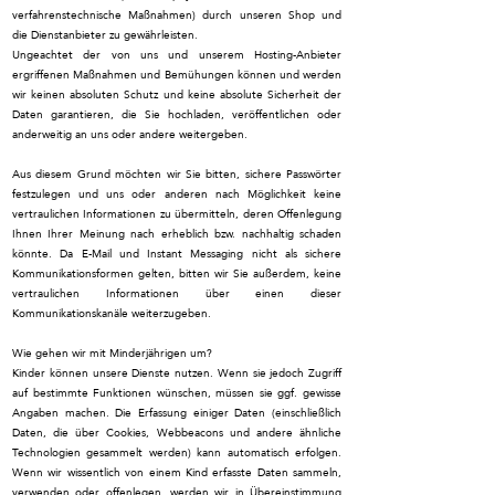
verfahrenstechnische Maßnahmen) durch unseren Shop und
die Dienstanbieter zu gewährleisten.
Ungeachtet der von uns und unserem Hosting-Anbieter
ergriffenen Maßnahmen und Bemühungen können und werden
wir keinen absoluten Schutz und keine absolute Sicherheit der
Daten garantieren, die Sie hochladen, veröffentlichen oder
anderweitig an uns oder andere weitergeben.
Aus diesem Grund möchten wir Sie bitten, sichere Passwörter
festzulegen und uns oder anderen nach Möglichkeit keine
vertraulichen Informationen zu übermitteln, deren Offenlegung
Ihnen Ihrer Meinung nach erheblich bzw. nachhaltig schaden
könnte. Da E-Mail und Instant Messaging nicht als sichere
Kommunikationsformen gelten, bitten wir Sie außerdem, keine
vertraulichen Informationen über einen dieser
Kommunikationskanäle weiterzugeben.
Wie gehen wir mit Minderjährigen um?
Kinder können unsere Dienste nutzen. Wenn sie jedoch Zugriff
auf bestimmte Funktionen wünschen, müssen sie ggf. gewisse
Angaben machen. Die Erfassung einiger Daten (einschließlich
Daten, die über Cookies, Webbeacons und andere ähnliche
Technologien gesammelt werden) kann automatisch erfolgen.
Wenn wir wissentlich von einem Kind erfasste Daten sammeln,
verwenden oder offenlegen, werden wir in Übereinstimmung