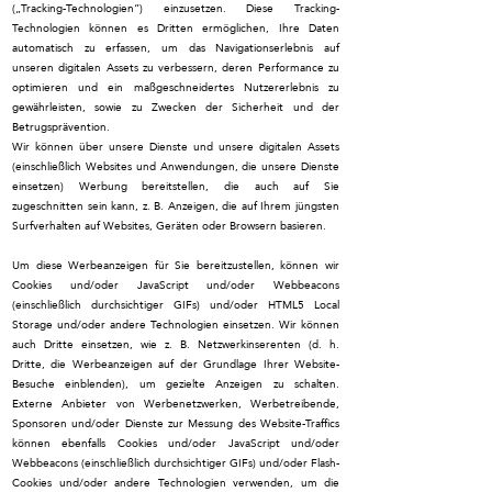
(„Tracking-Technologien“) einzusetzen. Diese Tracking-
Technologien können es Dritten ermöglichen, Ihre Daten
automatisch zu erfassen, um das Navigationserlebnis auf
unseren digitalen Assets zu verbessern, deren Performance zu
optimieren und ein maßgeschneidertes Nutzererlebnis zu
gewährleisten, sowie zu Zwecken der Sicherheit und der
Betrugsprävention.
Wir können über unsere Dienste und unsere digitalen Assets
(einschließlich Websites und Anwendungen, die unsere Dienste
einsetzen) Werbung bereitstellen, die auch auf Sie
zugeschnitten sein kann, z. B. Anzeigen, die auf Ihrem jüngsten
Surfverhalten auf Websites, Geräten oder Browsern basieren.
Um diese Werbeanzeigen für Sie bereitzustellen, können wir
Cookies und/oder JavaScript und/oder Webbeacons
(einschließlich durchsichtiger GIFs) und/oder HTML5 Local
Storage und/oder andere Technologien einsetzen. Wir können
auch Dritte einsetzen, wie z. B. Netzwerkinserenten (d. h.
Dritte, die Werbeanzeigen auf der Grundlage Ihrer Website-
Besuche einblenden), um gezielte Anzeigen zu schalten.
Externe Anbieter von Werbenetzwerken, Werbetreibende,
Sponsoren und/oder Dienste zur Messung des Website-Traffics
können ebenfalls Cookies und/oder JavaScript und/oder
Webbeacons (einschließlich durchsichtiger GIFs) und/oder Flash-
Cookies und/oder andere Technologien verwenden, um die