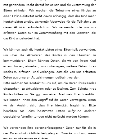
mit geltendem Recht darauf hinweisen und die Zustimmung der
Eltern einholen. Wir machen die Teilnahme eines Kindes an
einer Online-Aktivität nicht davon abhängig, dass das Kind mehr
Kontaktdaten angibt, als vernünftigerweise für die Teilnahme an
dieser Aktivität erforderlich ist. Wir verwenden die von uns
erfassten Daten nur im Zusammenhang mit den Diensten, die
das Kind angefordert hat.
Wir können auch die Kontaktdaten eines Elternteils verwenden,
um über die Aktivitäten des Kindes in den Diensten zu
kommunizieren. Eltern können Daten, die wir von ihrem Kind
erfasst haben, einsehen, uns untersagen, weitere Daten Ihres
Kindes zu erfassen, und verlangen, dass alle von uns erfassten
Daten aus unseren Aufzeichnungen gelöscht werden.
Bitte nehmen Sie Kontakt zu uns auf, um die Daten Ihres Kindes
einzusehen, zu aktualisieren oder zu löschen. Zum Schutz Ihres
Kindes bitten wir Sie ggf. um einen Nachweis Ihrer Identität.
Wir können Ihnen den Zugriff auf die Daten verweigern, wenn
wir der Ansicht sich, dass Ihre Identität fraglich ist. Bitte
beachten Sie, dass bestimmte Daten aufgrund anderer
gesetzlicher Verpflichtungen nicht gelöscht werden können.
Wir verwenden Ihre personenbezogenen Daten nur für die in
der Datenschutzrichtlinie festgelegten Zwecke und nur, wenn
wir davon überzeugt sind, dass: