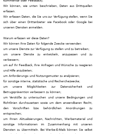
Kommentar oder Feedback).
Wir können, wie unten beschrieben, Daten aus Drittquellen
erfassen.
Wir erfassen Daten, die Sie uns zur Verfügung stellen, wenn Sie
sich über einen Drittanbieter wie Facebook oder Google bei
unseren Diensten anmelden.
Warum erfassen wir diese Daten?
Wir können Ihre Daten für folgende Zwecke verwenden:
um unsere Dienste zur Verfügung zu stellen und zu betreiben;
um unsere Dienste zu entwickeln, anzupassen und zu
verbessern;
um auf Ihr Feedback, Ihre Anfragen und Wünsche zu reagieren
und Hilfe anzubieten;
um Anforderungs- und Nutzungsmuster zu analysieren;
für sonstige interne, statistische und Recherchezwecke;
um unsere Möglichkeiten zur Datensicherheit und
Betrugsprävention verbessern zu können;
um Verstöße zu untersuchen und unsere Bedingungen und
Richtlinien durchzusetzen sowie um dem anwendbaren Recht,
den Vorschriften bzw. behördlichen Anordnungen zu
entsprechen;
um Ihnen Aktualisierungen, Nachrichten, Werbematerial und
sonstige Informationen im Zusammenhang mit unseren
Diensten zu übermitteln. Bei Werbe-E-Mails können Sie selbst